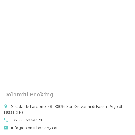
Dolomiti Booking
Strada de Larcionè, 48 - 38036 San Giovanni di Fassa - Vigo dI
place
Fassa (TN)
+39 335 60 69 121
call
info@dolomitibooking.com
email