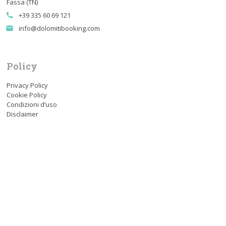
Fassa (TN)
+39 335 60 69 121
call
info@dolomitibooking.com
email
Policy
Privacy Policy
Cookie Policy
Condizioni d’uso
Disclaimer